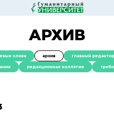
АРХИВ
евые слова
архив
главный редакто
ания
редакционная коллегия
требо
3