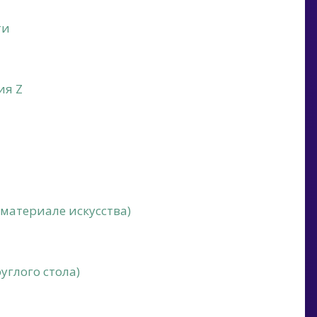
ти
ия Z
 материале искусства)
глого стола)