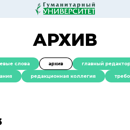
АРХИВ
евые слова
архив
главный редакто
ания
редакционная коллегия
требо
3