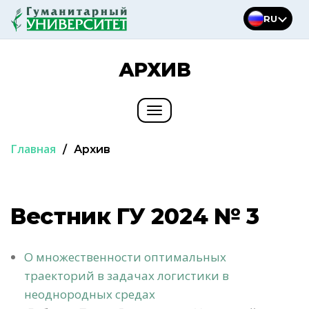
Перейти
RU
к
содержимому
АРХИВ
Toggle
navigation
Главная
/
Архив
Вестник ГУ 2024 № 3
О множественности оптимальных
траекторий в задачах логистики в
неоднородных средах